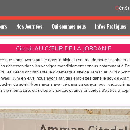
G
énér
ours
Nos Journées
Qui sommes nous
Infos Pratiques
Circuit AU CŒUR DE LA JORDANIE
que nous avons pu lire dans la bible, la source de notre histoire, mais
 des richesses dans les vestiges mondialement connus notamment à Pet
s tard, les Grecs ont implanté le gigantesque site de Jérash au Sud d
e Wadi Rum en 4X4, nous avons fait des emplettes dans le souk d’Amma
oucher du soleil. Nous avons avancé dans un canyon pour découvrir au
eint le monastère, carrioles à chevaux et ânes ont aidés d’autres à a